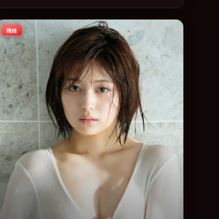
与视听上力求统一。定于 2018-12-16 在内地院线及主流平台
同步亮相，2018 年度话题片中口碑稳健，适合喜欢强情节与
院线
人物弧光的观众完整观看。