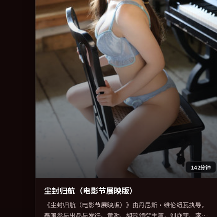
142分钟
尘封归航（电影节展映版）
《尘封归航（电影节展映版）》由丹尼斯·维伦纽瓦执导，
泰国参与出品与发行。黄渤、胡歌领衔主演，刘亦菲、李秉