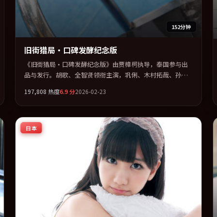
152分钟
旧街猎局·口碑发酵纪念版
《旧街猎局·口碑发酵纪念版》由贾樟柯执导，泰国参与出
品与发行。胡歌、全智贤领衔主演，巩俐、木村拓哉、孙艺
珍、基里安·墨菲联袂出演。节奏凌厉，情绪在克制与爆发
197,808
热度
6.9
分
2026-02-23
之间精准摆荡。全片以「冒险」类型为骨架，在叙事、表演
与视听上力求统一。定于 2026-06-01 在内地院线及主流平台
同步亮相，2026 年度话题片中口碑稳健，适合喜欢强情节与
人物弧光的观众完整观看。
日本