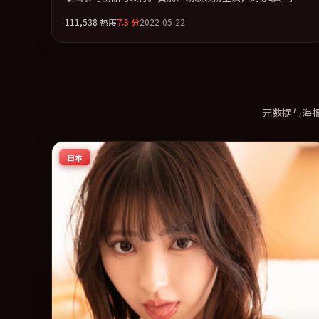
宪、刘青云联袂出演。在罪案类型框架下完成对时代焦虑的
111,538
热度
7.3
分
2022-05-22
隐喻表达。全片以「传记」类型为骨架，在叙事、表演与视
听上力求统一。定于 2022-09-25 在内地院线及主流平台同步
亮相，2022 年度话题片中口碑稳健，适合喜欢强情节与人物
弧光的观众完整观看。
元数据与海
日本