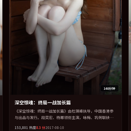
140分钟
深空惊魂：终局一战加长篇
《深空惊魂：终局一战加长篇》由杜琪峰执导，中国香港参
与出品与发行。段奕宏、杨幂领衔主演，咏梅、巩俐联袂出
演。视听语言实验感十足，却不失叙事上的共情力。全片以
153,801
热度
8.3
分
2017-08-10
「喜剧」类型为骨架，在叙事、表演与视听上力求统一。定