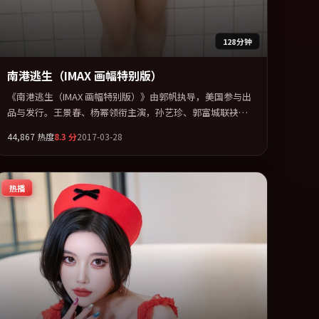
128分钟
南港逃生（IMAX 画幅特别版）
《南港逃生（IMAX 画幅特别版）》由郭帆执导，美国参与出
品与发行。王景春、杨幂领衔主演，孙艺珍、郭富城联袂出
演。用悬疑外壳包裹对家庭与归属的柔软书写。全片以「悬
44,867
热度
8.3
分
2017-03-28
疑」类型为骨架，在叙事、表演与视听上力求统一。定于
2017-11-09 在内地院线及主流平台同步亮相，2017 年度话题
片中口碑稳健，适合喜欢强情节与人物弧光的观众完整观
热播
看。