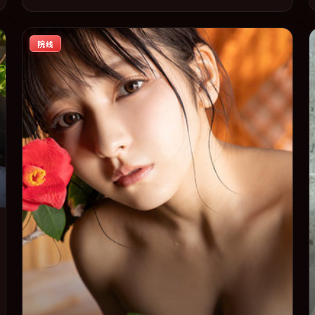
于 2017-01-19 在内地院线及主流平台同步亮相，2017 年度
话题片中口碑稳健，适合喜欢强情节与人物弧光的观众完整
院线
观看。