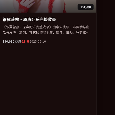
134分钟
银翼营救·原声配乐完整收录
《银翼营救·原声配乐完整收录》由李安执导，泰国参与出
品与发行。巩俐、孙艺珍领衔主演，廖凡、黄渤、张家辉、
段奕宏联袂出演。群像并立，每个人物都背负不可告人的过
136,990
热度
6.3
分
2025-05-10
去。全片以「冒险」类型为骨架，在叙事、表演与视听上力
求统一。定于 2025-11-08 在内地院线及主流平台同步亮相，
2025 年度话题片中口碑稳健，适合喜欢强情节与人物弧光的
观众完整观看。