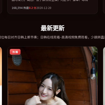
袂出演。节奏凌厉，情绪在克制与爆发之间精准摆荡。全片
168,594
热度
8.2
分
2020-12-20
以「犯罪」类型为骨架，在叙事、表演与视听上力求统一。
定于 2020-04-01 在内地院线及主流平台同步亮相，2020 年
度话题片中口碑稳健，适合喜欢强情节与人物弧光的观众完
整观看。
最新更新
报位每日对齐日韩上新节奏；日韩在线观看-高清视频免费观看，少跳转直
热播