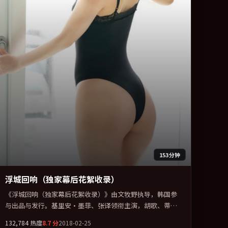
153分钟
浮城回响（独家幕后花絮收录）
《浮城回响（独家幕后花絮收录）》由文牧野执导，韩国参
与出品与发行。基里安·墨菲、张译领衔主演，胡歌、蒂尔
达·斯文顿、孙艺珍联袂出演。把一场意外写成对命运与选
132,784
热度
8.7
分
2018-02-25
择的漫长追问。全片以「奇幻」类型为骨架，在叙事、表演