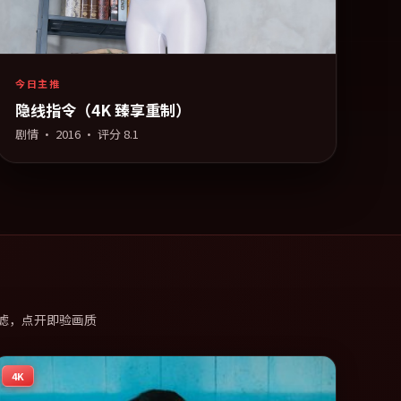
今日主推
隐线指令（4K 臻享重制）
剧情
·
2016
· 评分
8.1
滤，点开即验画质
4K