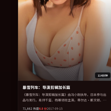
114分钟
暴雪列车：导演剪辑加长篇
《暴雪列车：导演剪辑加长篇》由冯小刚执导，日本参与出
品与发行。易烊千玺、杨幂领衔主演，蒂尔达·斯文顿、梁
朝伟、宋康昊联袂出演。群像并立，每个人物都背负不可告
71,662
热度
6.8
分
2017-09-15
人的过去。全片以「科幻」类型为骨架，在叙事、表演与视