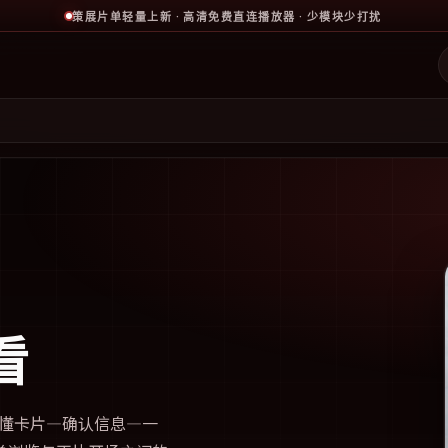
策展片单轻量上新 · 高清免费直连播放器 · 少模块少打扰
看
懂卡片—确认信息—一