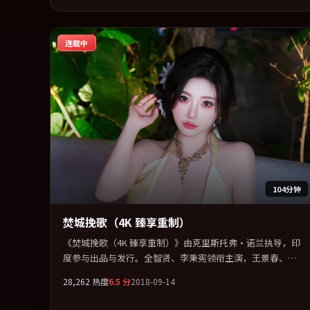
听上力求统一。定于 2017-04-05 在内地院线及主流平台同步
亮相，2017 年度话题片中口碑稳健，适合喜欢强情节与人物
连载中
弧光的观众完整观看。
104分钟
焚城挽歌（4K 臻享重制）
《焚城挽歌（4K 臻享重制）》由克里斯托弗·诺兰执导，印
度参与出品与发行。全智贤、李秉宪领衔主演，王景春、梁
朝伟联袂出演。在罪案类型框架下完成对时代焦虑的隐喻表
28,262
热度
6.5
分
2018-09-14
达。全片以「动作」类型为骨架，在叙事、表演与视听上力
求统一。定于 2018-10-03 在内地院线及主流平台同步亮相，