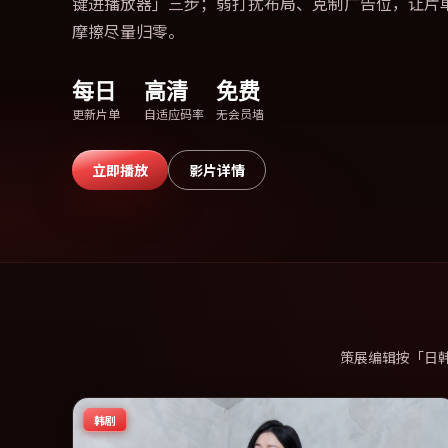
键进播放器」三步；弱打扰布局、克制广告位，让片
摩擦尽量归零。
每日
高清
免费
更新片单
自适应码率
无会员墙
立即播放
影片详情
策展编辑按「日
韩剧