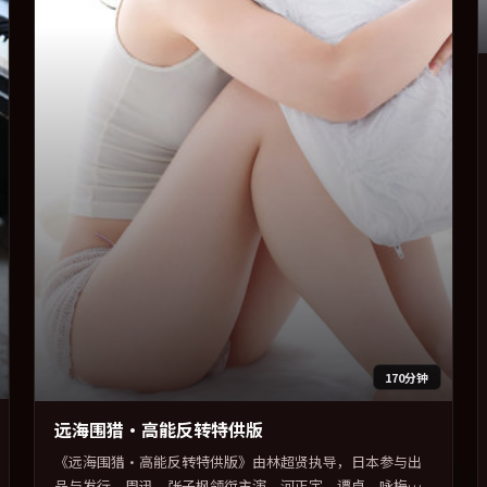
170分钟
远海围猎·高能反转特供版
《远海围猎·高能反转特供版》由林超贤执导，日本参与出
品与发行。周迅、张子枫领衔主演，河正宇、谭卓、咏梅联