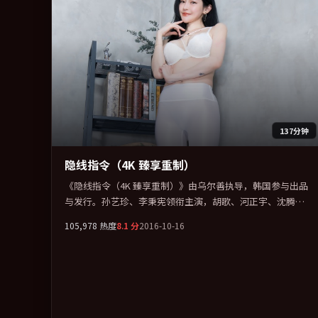
137分钟
隐线指令（4K 臻享重制）
《隐线指令（4K 臻享重制）》由乌尔善执导，韩国参与出品
与发行。孙艺珍、李秉宪领衔主演，胡歌、河正宇、沈腾、
张家辉联袂出演。在罪案类型框架下完成对时代焦虑的隐喻
105,978
热度
8.1
分
2016-10-16
表达。全片以「剧情」类型为骨架，在叙事、表演与视听上
力求统一。定于 2016-04-02 在内地院线及主流平台同步亮
相，2016 年度话题片中口碑稳健，适合喜欢强情节与人物弧
光的观众完整观看。